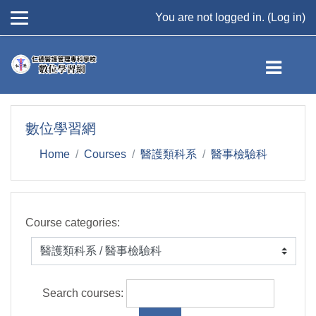
You are not logged in. (
Log in
)
Skip to main content
數位學習網
Home
Courses
醫護類科系
醫事檢驗科
Course categories:
Search courses: