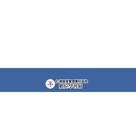
教學平台上大部分課程都需要先申請帳號(註冊者)才可以觀
看課程內容。部分課程仍需要課程專屬密碼，若有需要，請
洽各課程任課教師。
快速連結