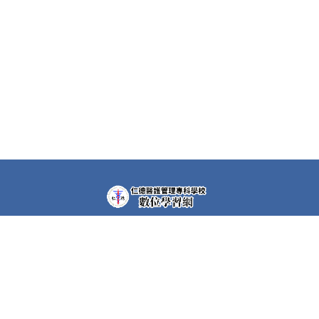
教學平台上大部分課程都需要先申請帳號(註冊者)才可以觀
看課程內容。部分課程仍需要課程專屬密碼，若有需要，請
洽各課程任課教師。
快速連結