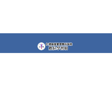
教學平台上大部分課程都需要先申請帳號(註冊者)才可以觀
看課程內容。部分課程仍需要課程專屬密碼，若有需要，請
洽各課程任課教師。
快速連結
護理科Moodle
空中美語系統
在職班遠距教學平台