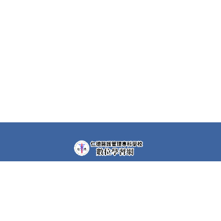
教學平台上大部分課程都需要先申請帳號(註冊者)才可以觀
看課程內容。部分課程仍需要課程專屬密碼，若有需要，請
洽各課程任課教師。
快速連結