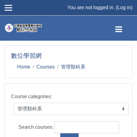
You are not logged in. (
Log in
)
Skip to main content
數位學習網
Home
Courses
管理類科系
Course categories:
Search courses: