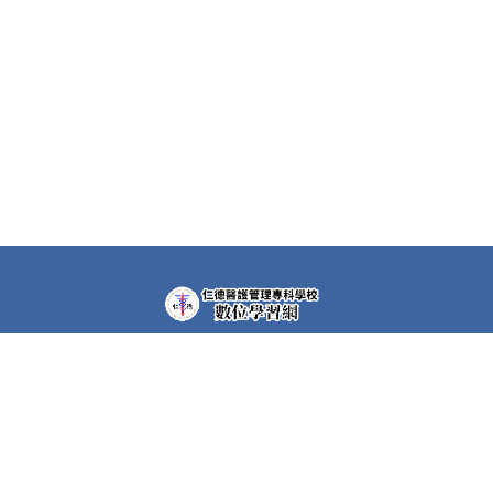
教學平台上大部分課程都需要先申請帳號(註冊者)才可以觀
看課程內容。部分課程仍需要課程專屬密碼，若有需要，請
洽各課程任課教師。
快速連結