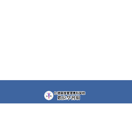
教學平台上大部分課程都需要先申請帳號(註冊者)才可以觀
看課程內容。部分課程仍需要課程專屬密碼，若有需要，請
洽各課程任課教師。