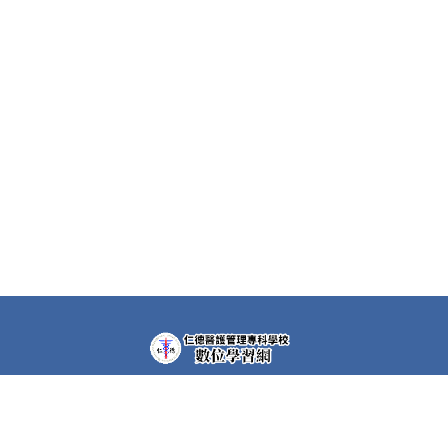
教學平台上大部分課程都需要先申請帳號(註冊者)才可以觀
看課程內容。部分課程仍需要課程專屬密碼，若有需要，請
洽各課程任課教師。