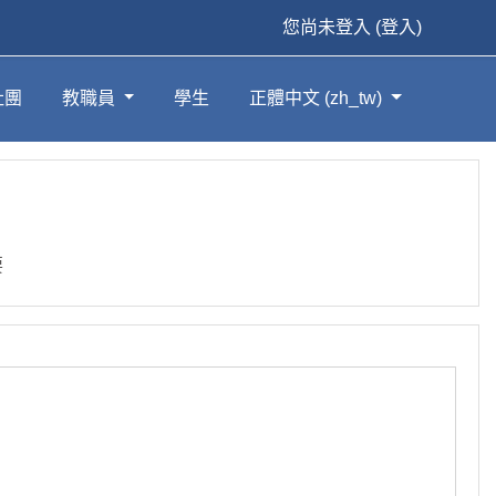
您尚未登入 (
登入
)
社團
教職員
學生
正體中文 ‎(zh_tw)‎
要