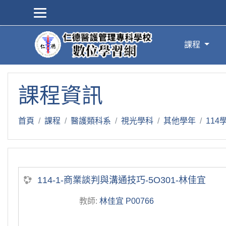
跳到主要內容
課程
課程資訊
首頁
課程
醫護類科系
視光學科
其他學年
11
114-1-商業談判與溝通技巧-5O301-林佳宜
教師:
林佳宜 P00766