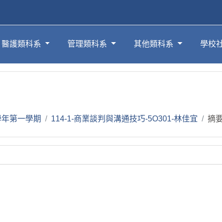
醫護類科系
管理類科系
其他類科系
學校
4學年第一學期
114-1-商業談判與溝通技巧-5O301-林佳宜
摘