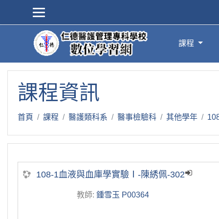
跳到主要內容
課程
課程資訊
首頁
課程
醫護類科系
醫事檢驗科
其他學年
1
108-1血液與血庫學實驗Ⅰ-陳綉佩-302
教師:
鍾雪玉 P00364