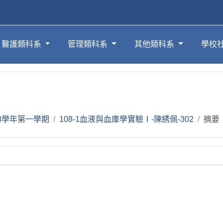
醫護類科系
管理類科系
其他類科系
學校
08學年第一學期
108-1血液與血庫學實驗Ⅰ-陳綉佩-302
摘要