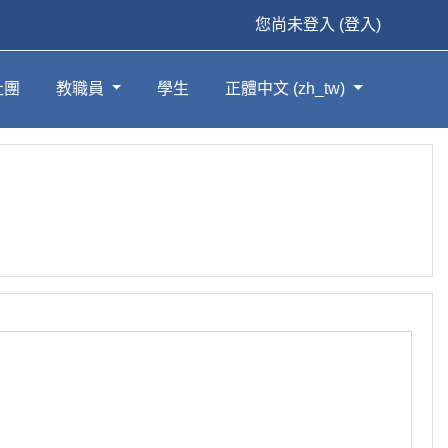
您尚未登入 (
登入
)
社團
教職員
學生
正體中文 ‎(zh_tw)‎