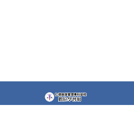
教學平台上大部分課程都需要先申請帳號(註冊者)才可以觀
看課程內容。部分課程仍需要課程專屬密碼，若有需要，請
洽各課程任課教師。