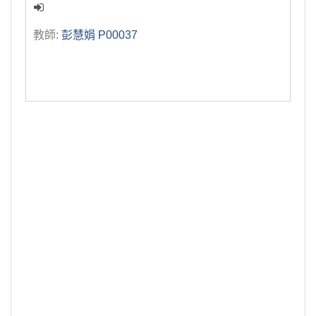
教師:
彭慧娟 P00037