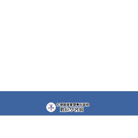
教學平台上大部分課程都需要先申請帳號(註冊者)才可以觀
看課程內容。部分課程仍需要課程專屬密碼，若有需要，請
洽各課程任課教師。