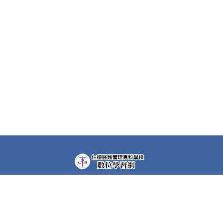
教學平台上大部分課程都需要先申請帳號(註冊者)才可以觀
看課程內容。部分課程仍需要課程專屬密碼，若有需要，請
洽各課程任課教師。