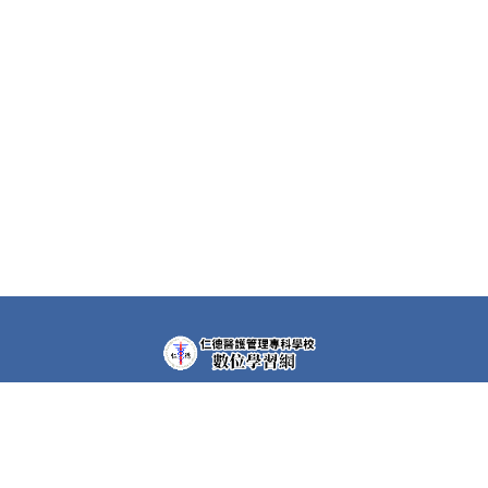
教學平台上大部分課程都需要先申請帳號(註冊者)才可以觀
看課程內容。部分課程仍需要課程專屬密碼，若有需要，請
洽各課程任課教師。