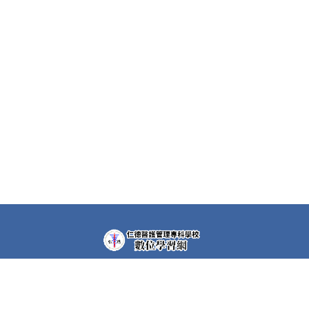
教學平台上大部分課程都需要先申請帳號(註冊者)才可以觀
看課程內容。部分課程仍需要課程專屬密碼，若有需要，請
洽各課程任課教師。