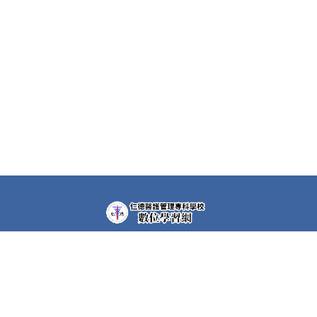
教學平台上大部分課程都需要先申請帳號(註冊者)才可以觀
看課程內容。部分課程仍需要課程專屬密碼，若有需要，請
洽各課程任課教師。
快速連結