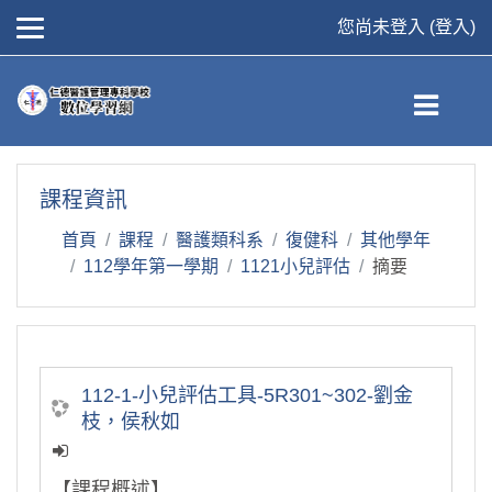
您尚未登入 (
登入
)
跳到主要內容
課程資訊
首頁
課程
醫護類科系
復健科
其他學年
112學年第一學期
1121小兒評估
摘要
112-1-小兒評估工具-5R301~302-劉金
枝，侯秋如
【課程概述】