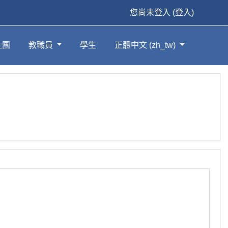
您尚未登入 (
登入
)
社團
教職員
學生
正體中文 ‎(zh_tw)‎