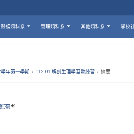
醫護類科系
管理類科系
其他類科系
學校
12學年第一學期
112-01 解剖生理學習暨練習
摘要
陳冠豪