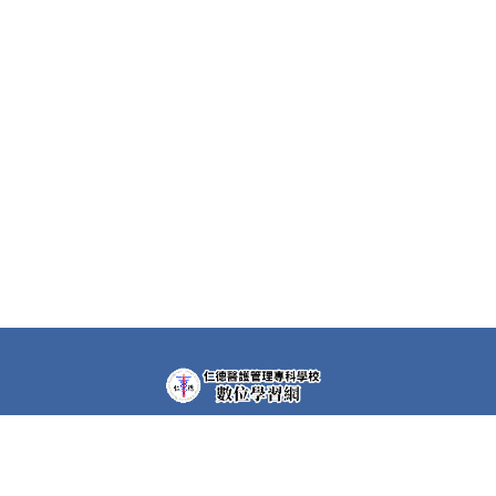
教學平台上大部分課程都需要先申請帳號(註冊者)才可以觀
看課程內容。部分課程仍需要課程專屬密碼，若有需要，請
洽各課程任課教師。