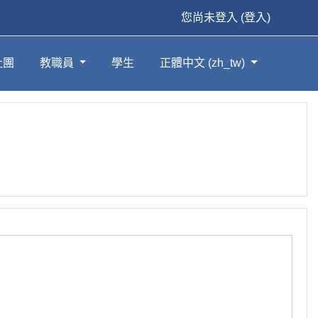
您尚未登入 (
登入
)
社團
教職員
學生
正體中文 ‎(zh_tw)‎