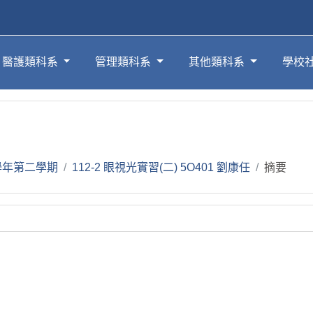
醫護類科系
管理類科系
其他類科系
學校
2學年第二學期
112-2 眼視光實習(二) 5O401 劉康任
摘要