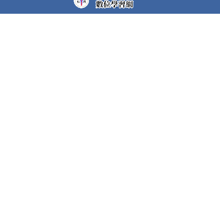
教學平台上大部分課程都需要先申請帳號(註冊者)才可以觀
看課程內容。部分課程仍需要課程專屬密碼，若有需要，請
洽各課程任課教師。
快速連結
護理科Moodle
空中美語系統
在職班遠距教學平台
聯絡我們
35664苗栗縣後龍鎮溪洲里7鄰砂崙湖79-9號
Phone: 037-728855
E-mail:
cc@gm.jente.edu.tw