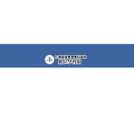
教學平台上大部分課程都需要先申請帳號(註冊者)才可以觀
看課程內容。部分課程仍需要課程專屬密碼，若有需要，請
洽各課程任課教師。
快速連結
護理科Moodle
空中美語系統