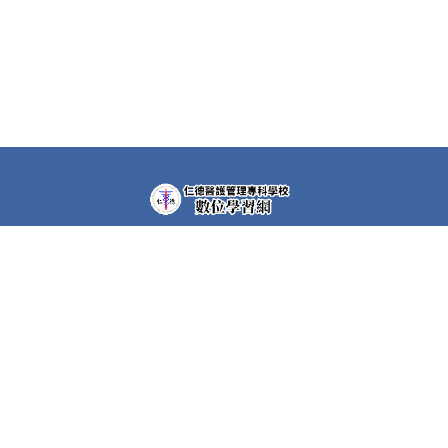
教學平台上大部分課程都需要先申請帳號(註冊者)才可以觀
看課程內容。部分課程仍需要課程專屬密碼，若有需要，請
洽各課程任課教師。
快速連結
護理科Moodle
空中美語系統