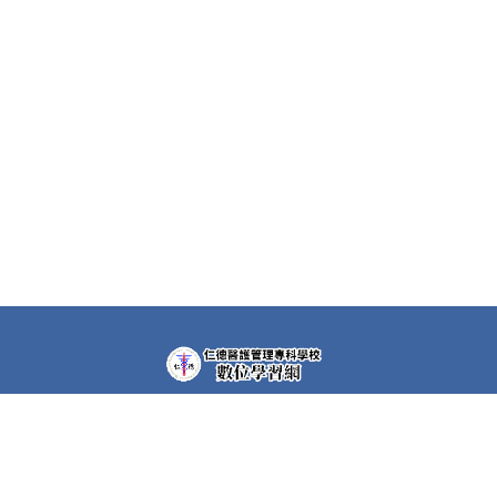
教學平台上大部分課程都需要先申請帳號(註冊者)才可以觀
看課程內容。部分課程仍需要課程專屬密碼，若有需要，請
洽各課程任課教師。