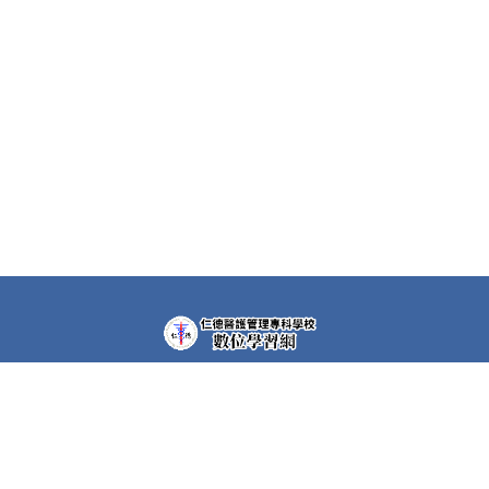
教學平台上大部分課程都需要先申請帳號(註冊者)才可以觀
看課程內容。部分課程仍需要課程專屬密碼，若有需要，請
洽各課程任課教師。