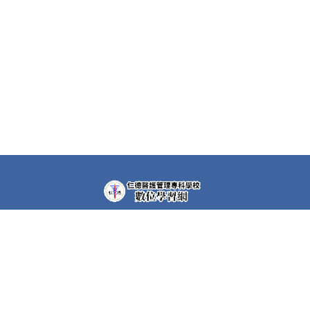
教學平台上大部分課程都需要先申請帳號(註冊者)才可以觀
看課程內容。部分課程仍需要課程專屬密碼，若有需要，請
洽各課程任課教師。
快速連結