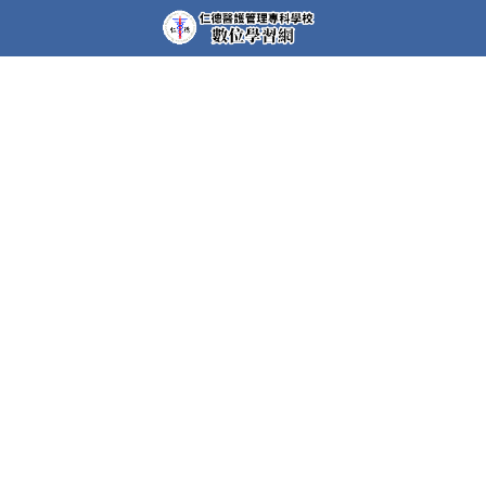
教學平台上大部分課程都需要先申請帳號(註冊者)才可以觀
看課程內容。部分課程仍需要課程專屬密碼，若有需要，請
洽各課程任課教師。
快速連結
護理科Moodle
空中美語系統
在職班遠距教學平台
聯絡我們
35664苗栗縣後龍鎮溪洲里7鄰砂崙湖79-9號
Phone: 037-728855
E-mail:
cc@gm.jente.edu.tw