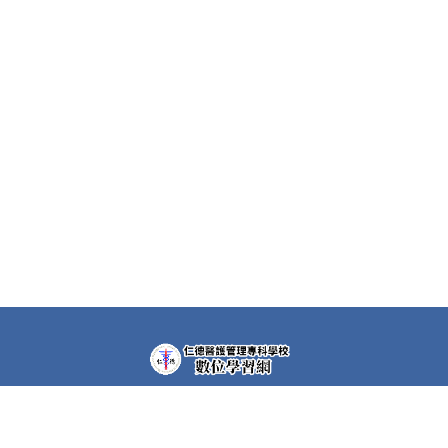
教學平台上大部分課程都需要先申請帳號(註冊者)才可以觀
看課程內容。部分課程仍需要課程專屬密碼，若有需要，請
洽各課程任課教師。