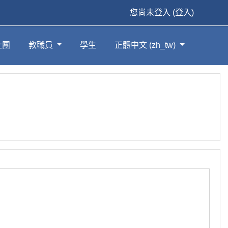
您尚未登入 (
登入
)
社團
教職員
學生
正體中文 ‎(zh_tw)‎