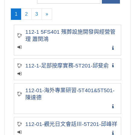
1
2
3
»
(current)
往後
112-1 5FS401 殯葬設施開發與經營管
理 蕭閔鴻
112-1-足部按摩實務-5T201-邱斐俞
112-01-海外專業研習-5T401&5T501-
陳達德
112-01-觀光日文會話Ⅲ-5T201-邱峰祥