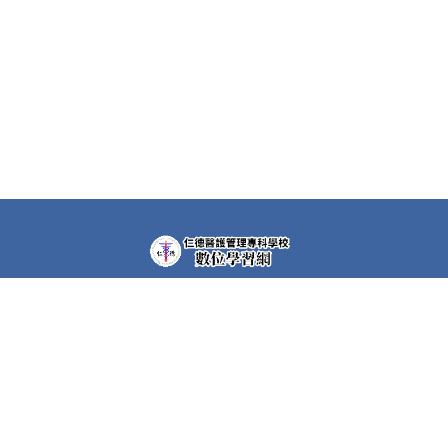
教學平台上大部分課程都需要先申請帳號(註冊者)才可以觀
看課程內容。部分課程仍需要課程專屬密碼，若有需要，請
洽各課程任課教師。
快速連結
護理科Moodle