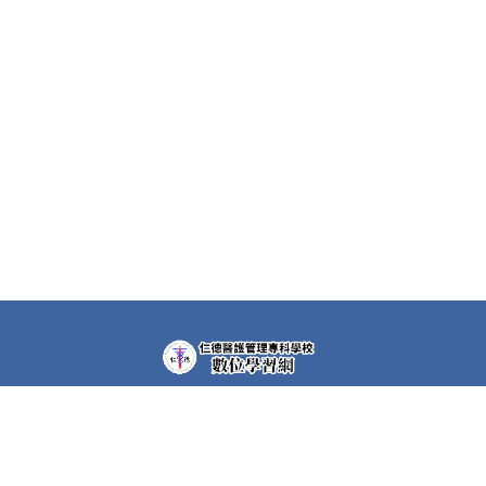
教學平台上大部分課程都需要先申請帳號(註冊者)才可以觀
看課程內容。部分課程仍需要課程專屬密碼，若有需要，請
洽各課程任課教師。