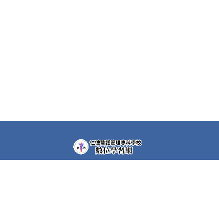
教學平台上大部分課程都需要先申請帳號(註冊者)才可以觀
看課程內容。部分課程仍需要課程專屬密碼，若有需要，請
洽各課程任課教師。
快速連結