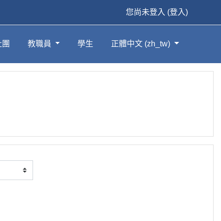
您尚未登入 (
登入
)
社團
教職員
學生
正體中文 ‎(zh_tw)‎