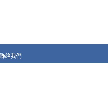
聯絡我們
35664苗栗縣後龍鎮溪洲里7鄰砂崙湖79-9號
Phone: 037-728855
E-mail:
cc@gm.jente.edu.tw
5，謝謝。