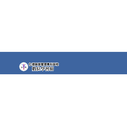
教學平台上大部分課程都需要先申請帳號(註冊者)才可
以觀看課程內容。部分課程仍需要課程專屬密碼，若
有需要，請洽各課程任課教師。
如有任何